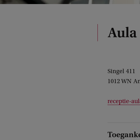
Aula
Singel
411
1012 WN
A
receptie-au
Toeganke