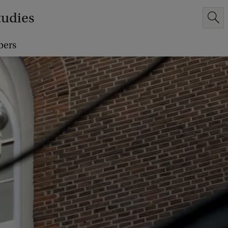
tudies
bers