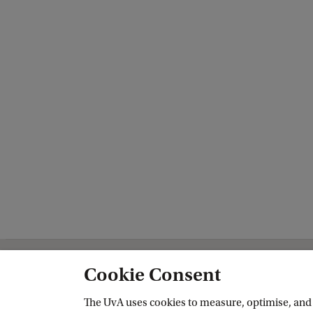
Cookie Consent
Amsterdam School of Historical Studi
The UvA uses cookies to measure, optimise, and e
Follow us on social media