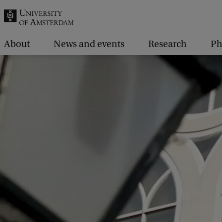
r
c
h
About
News and events
Research
P
.
.
.